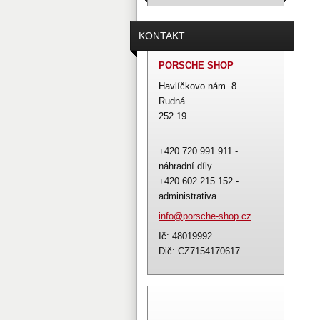
KONTAKT
PORSCHE SHOP
Havlíčkovo nám. 8
Rudná
252 19
+420 720 991 911 -
náhradní díly
+420 602 215 152 -
administrativa
info@por
sche-sho
p.cz
Ič: 48019992
Dič: CZ7154170617