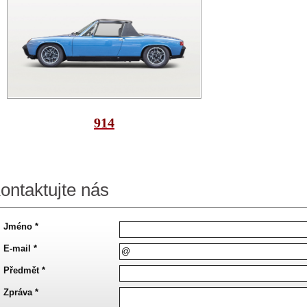
914
ontaktujte nás
Jméno *
E-mail *
Předmět *
Zpráva *