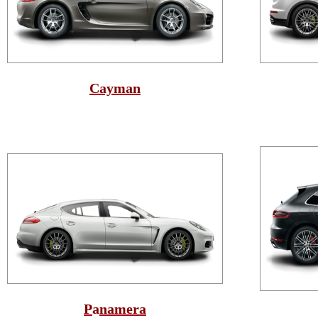
Cayman
P
a
namera