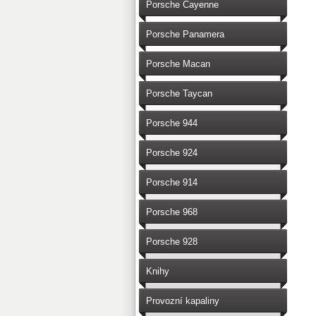
Porsche Cayenne
Porsche Panamera
Porsche Macan
Porsche Taycan
Porsche 944
Porsche 924
Porsche 914
Porsche 968
Porsche 928
Knihy
Provozní kapaliny