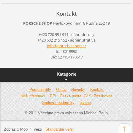
Kontakt
PORSCHE SHOP
Havlíčkovo nám. 8
Rudná
252 19
+420 720 991 911 - náhradní díly
+420 602 215 152 - administrativa
info@por
sche-sho
p.cz
Ič: 48019992
Dič: CZ7154170617
Kategorie
Porsche díly
O nás
Novinky
Kontakt
Naši přepravci
PPL, Česká pošta, GLS, Zásilkovna
Smluvní podmínky
galerie
© 2011 Všechna práva vyhrazena Michael Pauly
Zobrazit:
Mobilní verzi
|
Standardní verzi