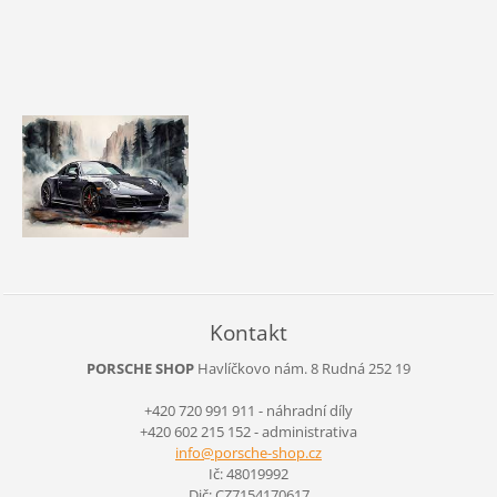
Kontakt
PORSCHE SHOP
Havlíčkovo nám. 8
Rudná
252 19
+420 720 991 911 - náhradní díly
+420 602 215 152 - administrativa
info@por
sche-sho
p.cz
Ič: 48019992
Dič: CZ7154170617