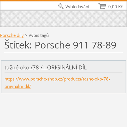
Vyhledávání
0,00 Kč
Porsche díly
>
Výpis tagů
Štítek: Porsche 911 78-89
tažné oko /78-/ - ORIGINÁLNÍ DÍL
https://www.porsche-shop.cz/products/tazne-oko-78-
originalni-dil/