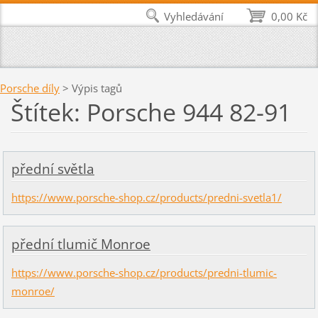
Vyhledávání
0,00 Kč
Porsche díly
>
Výpis tagů
Štítek: Porsche 944 82-91
přední světla
https://www.porsche-shop.cz/products/predni-svetla1/
přední tlumič Monroe
https://www.porsche-shop.cz/products/predni-tlumic-
monroe/