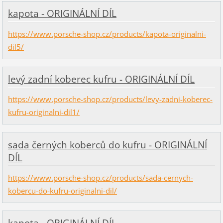
kapota - ORIGINÁLNÍ DÍL
https://www.porsche-shop.cz/products/kapota-originalni-
dil5/
levý zadní koberec kufru - ORIGINÁLNÍ DÍL
https://www.porsche-shop.cz/products/levy-zadni-koberec-
kufru-originalni-dil1/
sada černých koberců do kufru - ORIGINÁLNÍ
DÍL
https://www.porsche-shop.cz/products/sada-cernych-
kobercu-do-kufru-originalni-dil/