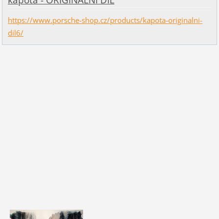
kapota - ORIGINÁLNÍ DÍL
https://www.porsche-shop.cz/products/kapota-originalni-
dil6/