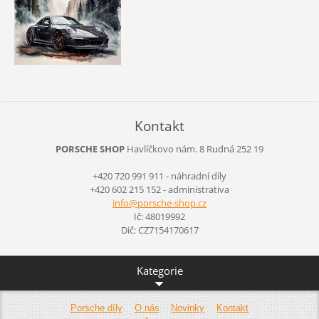
Kontakt
PORSCHE SHOP
Havlíčkovo nám. 8
Rudná
252 19
+420 720 991 911 - náhradní díly
+420 602 215 152 - administrativa
info@por
sche-sho
p.cz
Ič: 48019992
Dič: CZ7154170617
Kategorie
Porsche díly
O nás
Novinky
Kontakt