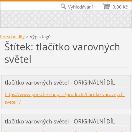
Vyhledávání
0,00 Kč
Porsche díly
>
Výpis tagů
Štítek: tlačítko varovných
světel
tlačítko varovných světel - ORIGINÁLNÍ DÍL
https://www.porsche-shop.cz/products/tlacitko-varovnych-
svetel1/
tlačítko varovných světel - ORIGINÁLNÍ DÍL