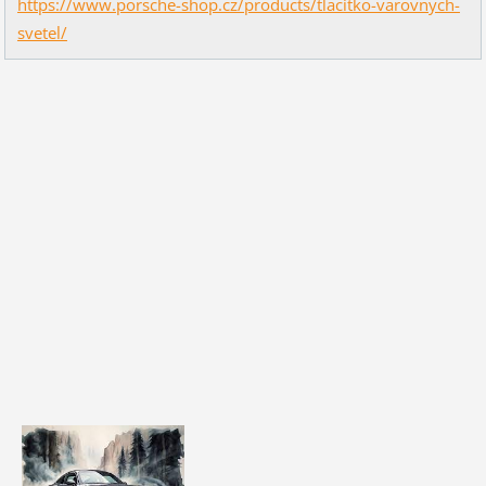
https://www.porsche-shop.cz/products/tlacitko-varovnych-
svetel/