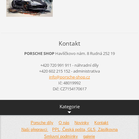
Kontakt
PORSCHE SHOP
Havlíčkovo nám. 8
Rudná
252 19
+420 720 991 911 - náhradní díly
+420 602 215 152 - administrativa
info@por
sche-sho
p.cz
Ič: 48019992
Dič: CZ7154170617
Kategorie
Porsche díly
O nás
Novinky
Kontakt
Naši přepravci
PPL, Česká pošta, GLS, Zásilkovna
Smluvní podmínky
galerie