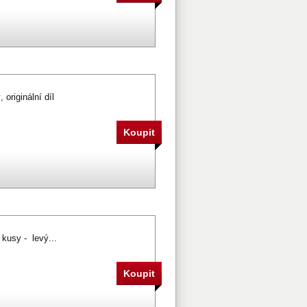
originální díl
kusy - levý...