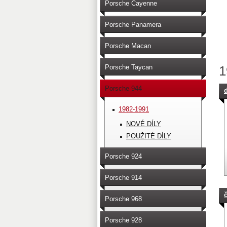
Porsche Cayenne
Porsche Panamera
Porsche Macan
Porsche Taycan
1
Porsche 944
d
1982-1991
NOVÉ DÍLY
POUŽITÉ DÍLY
Porsche 924
Porsche 914
Porsche 968
Porsche 928