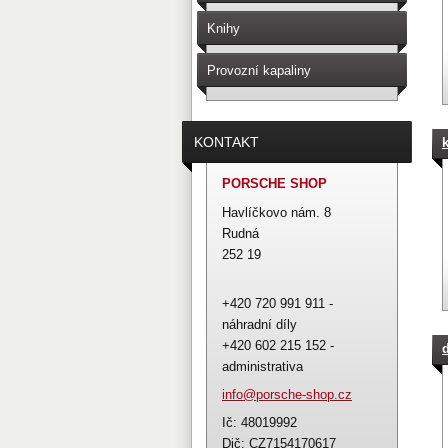
Knihy
Provozní kapaliny
KONTAKT
PORSCHE SHOP
Havlíčkovo nám. 8
Rudná
252 19
+420 720 991 911 -
náhradní díly
+420 602 215 152 -
administrativa
info@por
sche-sho
p.cz
Ič: 48019992
Dič: CZ7154170617