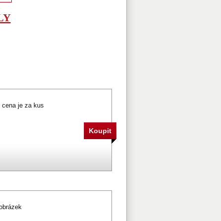
LY
ý cena je za kus
 obrázek