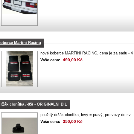
koberce Martini Racing
nové koberce MARTINI RACING, cena je za sadu - 4 k
490,00 Kč
Vaše cena:
držák clonítka /-85/ - ORIGINÁLNÍ DÍL
použitý držák clonítka, levý = pravý, pro vozy do r.v. 
350,00 Kč
Vaše cena: