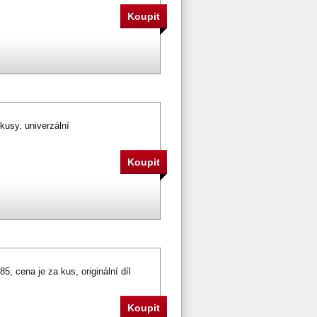
usy, univerzální
-85, cena je za kus, originální díl