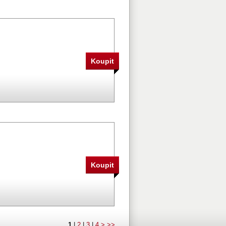
1
|
2
|
3
|
4
>
>>