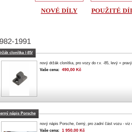
NOVÉ DÍLY
POUŽITÉ DÍ
982-1991
ržák clonítka /-85/
nový držák clonítka, pro vozy do r.v. -85, levý = prav
490,00 Kč
Vaše cena:
černý nápis Porsche
nový nápis Porsche, černý, pro zadní část vozu - viz
1 950,00 Kč
Vaše cena: