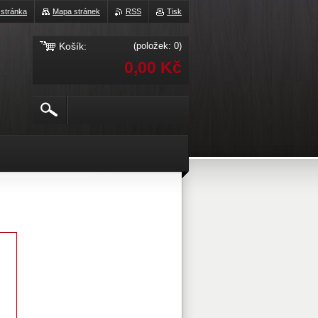
 stránka
Mapa stránek
RSS
Tisk
Košík:
(položek: 0)
0,00 Kč