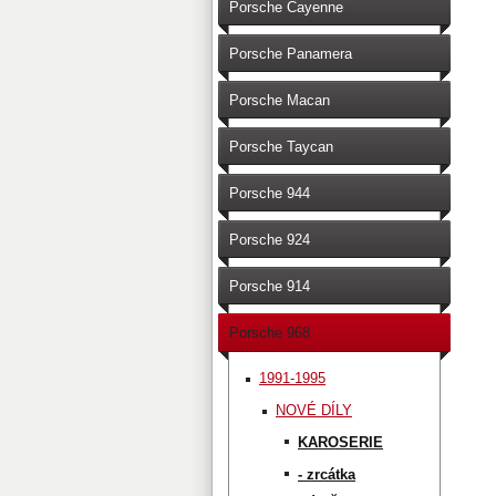
Porsche Cayenne
Porsche Panamera
Porsche Macan
Porsche Taycan
Porsche 944
Porsche 924
Porsche 914
Porsche 968
1991-1995
NOVÉ DÍLY
KAROSERIE
- zrcátka