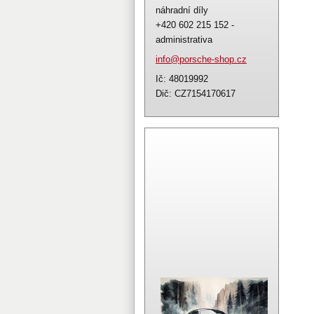
náhradní díly
+420 602 215 152 -
administrativa
info@por
sche-sho
p.cz
Ič: 48019992
Dič: CZ7154170617