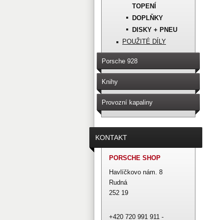
TOPENÍ
DOPLŇKY
DISKY + PNEU
POUŽITÉ DÍLY
Porsche 928
Knihy
Provozní kapaliny
KONTAKT
PORSCHE SHOP
Havlíčkovo nám. 8
Rudná
252 19
+420 720 991 911 -