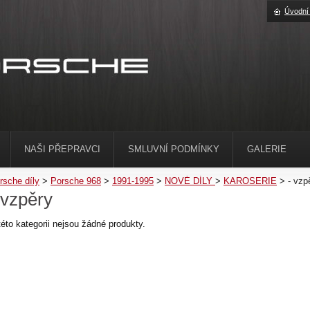
Úvodní
NAŠI PŘEPRAVCI
SMLUVNÍ PODMÍNKY
GALERIE
rsche díly
>
Porsche 968
>
1991-1995
>
NOVÉ DÍLY
>
KAROSERIE
>
- vzp
 vzpěry
této kategorii nejsou žádné produkty.