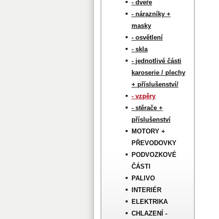
- dveře
- nárazníky +
masky
- osvětlení
- skla
- jednotlivé části
karoserie / plechy
+ příslušenství/
- vzpěry
- stěrače +
příslušenství
MOTORY +
PŘEVODOVKY
PODVOZKOVÉ
ČÁSTI
PALIVO
INTERIÉR
ELEKTRIKA
CHLAZENÍ -