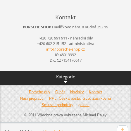
Kontakt
PORSCHE SHOP
Havlíčkovo nám. 8
Rudná
252 19
+420 720 991 911 - náhradní díly
+420 602 215 152 - administrativa
info@por
sche-sho
p.cz
Ič: 48019992
Dič: CZ7154170617
Kategorie
Porsche díly
O nás
Novinky
Kontakt
Naši přepravci
PPL, Česká pošta, GLS, Zásilkovna
Smluvní podmínky
galerie
© 2011 Všechna práva vyhrazena Michael Pauly