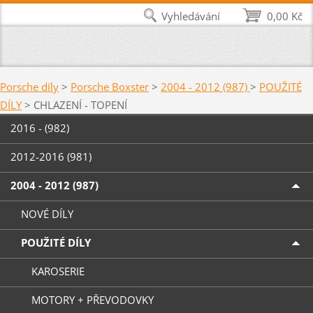
Vyhledávání
0,00 Kč
Porsche díly
>
Porsche Boxster
>
2004 - 2012 (987)
>
POUŽITÉ
DÍLY
>
CHLAZENÍ - TOPENÍ
2016 - (982)
2012-2016 (981)
2004 - 2012 (987)
NOVÉ DÍLY
POUŽITÉ DÍLY
KAROSERIE
MOTORY + PŘEVODOVKY