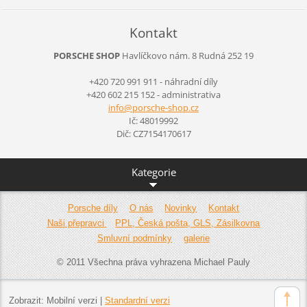
Kontakt
PORSCHE SHOP
Havlíčkovo nám. 8
Rudná
252 19
+420 720 991 911 - náhradní díly
+420 602 215 152 - administrativa
info@por
sche-sho
p.cz
Ič: 48019992
Dič: CZ7154170617
Kategorie
Porsche díly
O nás
Novinky
Kontakt
Naši přepravci
PPL, Česká pošta, GLS, Zásilkovna
Smluvní podmínky
galerie
© 2011 Všechna práva vyhrazena Michael Pauly
Zobrazit:
Mobilní verzi
|
Standardní verzi