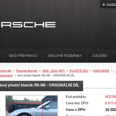
Úvodní
NAŠI PŘEPRAVCI
SMLUVNÍ PODMÍNKY
GALERIE
sche díly
>
Porsche Boxster
>
2004 - 2012 (987)
>
POUŽITÉ DÍLY
>
KAROSERIE
>
-
slušenství/
>
levý přední blatník /05-08/ - ORIGINÁLNÍ DÍL
levý přední blatník /05-08/ - ORIGINÁLNÍ DÍL
Kód produktu:
AD234
Cena bez DPH:
8 677,
10 50
Cena s DPH: