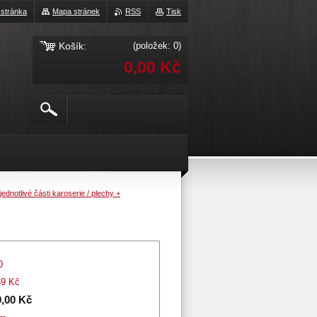
 stránka
Mapa stránek
RSS
Tisk
Košík:
(položek: 0)
0,00 Kč
 jednotlivé části karoserie / plechy +
0
69 Kč
0,00 Kč