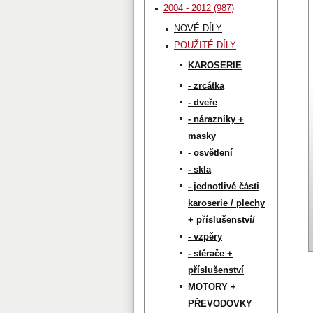
2004 - 2012 (987)
NOVÉ DÍLY
POUŽITÉ DÍLY
KAROSERIE
- zrcátka
- dveře
- nárazníky +
masky
- osvětlení
- skla
- jednotlivé části
karoserie / plechy
+ příslušenství/
- vzpěry
- stěrače +
příslušenství
MOTORY +
PŘEVODOVKY