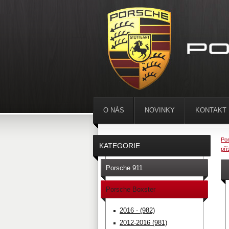
O NÁS
NOVINKY
KONTAKT
Por
KATEGORIE
pří
Porsche 911
Porsche Boxster
2016 - (982)
2012-2016 (981)