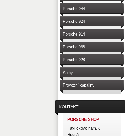
Porsche 944
Porsche 924
Porsche 914
Porsche 968
Porsche 928
Knihy
Provozní kapaliny
KONTAKT
PORSCHE SHOP
Havlíčkovo nám. 8
Rudná