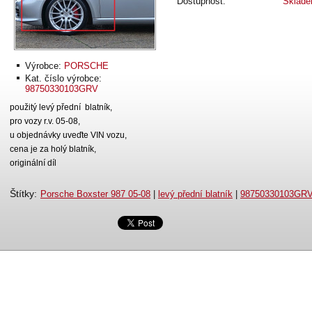
Dostupnost:
Sklad
Výrobce:
PORSCHE
Kat. číslo výrobce:
98750330103GRV
použitý levý přední blatník,
pro vozy r.v. 05-08,
u objednávky uveďte VIN vozu,
cena je za holý blatník,
originální díl
Štítky
:
Porsche Boxster 987 05-08
|
levý přední blatník
|
98750330103GR