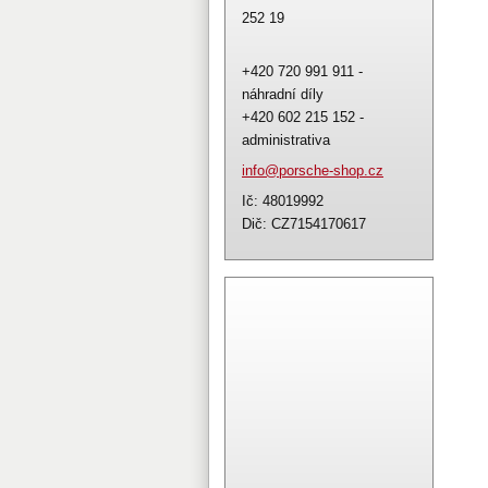
252 19
+420 720 991 911 -
náhradní díly
+420 602 215 152 -
administrativa
info@por
sche-sho
p.cz
Ič: 48019992
Dič: CZ7154170617