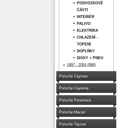
PODVOZKOVÉ
ČÁSTI
INTERIÉR
PALIVO
ELEKTRIKA
CHLAZENÍ -
TOPENÍ
DOPLŇKY
DISKY + PNEU
1997 - 2004 (986)
Porsche Cayman
Porsche Cayenne
Porsche Panamera
Porsche Macan
Porsche Taycan