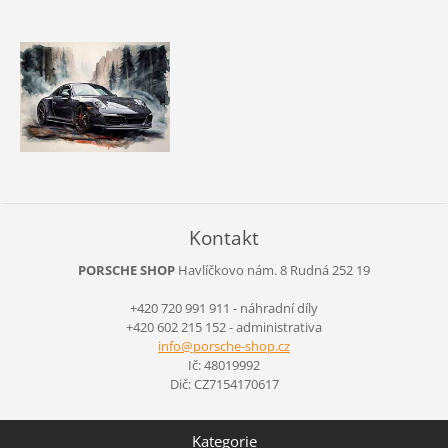
Kontakt
PORSCHE SHOP
Havlíčkovo nám. 8
Rudná
252 19
+420 720 991 911 - náhradní díly
+420 602 215 152 - administrativa
info@por
sche-sho
p.cz
Ič: 48019992
Dič: CZ7154170617
Kategorie