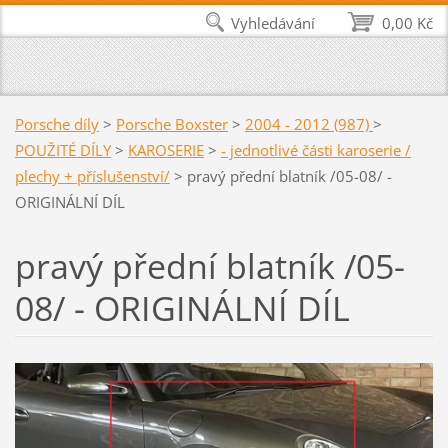
Vyhledávání
0,00 Kč
Porsche díly
>
Porsche Boxster
>
2004 - 2012 (987)
>
POUŽITÉ DÍLY
>
KAROSERIE
>
- jednotlivé části karoserie /
plechy + příslušenství/
>
pravý přední blatník /05-08/ -
ORIGINÁLNÍ DÍL
pravý přední blatník /05-
08/ - ORIGINÁLNÍ DÍL