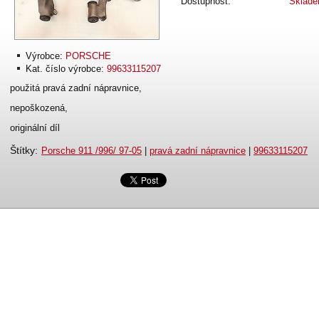
Dostupnost:
Sklad
Výrobce:
PORSCHE
Kat. číslo výrobce:
99633115207
použitá pravá zadní nápravnice,
nepoškozená,
originální díl
Štítky
:
Porsche 911 /996/ 97-05
|
pravá zadní nápravnice
|
99633115207