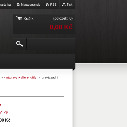
 stránka
Mapa stránek
RSS
Tisk
Košík:
(položek: 0)
0,00 Kč
>
- nápravy + diferenciály
>
pravá zadní
7
00 Kč
,00 Kč