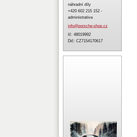
náhradní díly
+420 602 215 152 -
administrativa
info@por
sche-sho
p.cz
Ič: 48019992
Dič: CZ7154170617