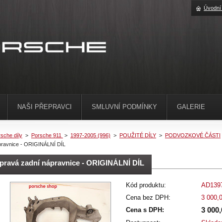
Úvodní
NAŠI PŘEPRAVCI
SMLUVNÍ PODMÍNKY
GALERIE
sche díly
>
Porsche 911
>
1997-2005 (996)
>
POUŽITÉ DÍLY
>
PODVOZKOVÉ ČÁSTI
pravnice - ORIGINÁLNÍ DÍL
pravá zadní nápravnice - ORIGINÁLNÍ DÍL
Kód produktu:
AD139
Cena bez DPH:
3 000,
3 000
Cena s DPH: