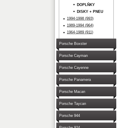
DOPLŇKY
DISKY + PNEU
1994-1998 (993)
1989-1994 (964)
1964-1989 (911)
Porsche Boxster
Porsche Cayman
Porsche Cayenne
Porsche Panamera
Porsche Macan
Porsche Taycan
Porsche 944
Porsche 924