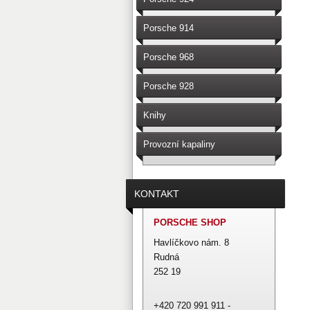
Porsche 914
Porsche 968
Porsche 928
Knihy
Provozní kapaliny
KONTAKT
PORSCHE SHOP
Havlíčkovo nám. 8
Rudná
252 19
+420 720 991 911 -