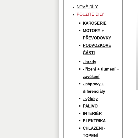
NOVÉ DÍLY
POUŽITÉ DÍLY
KAROSERIE
MOTORY +
PŘEVODOVKY
PODVOZKOVÉ
ČÁSTI
- brzdy
- řízení + tlumení +
zavěšení
- nápravy +
diferenciály
- výfuky
PALIVO
INTERIÉR
ELEKTRIKA
CHLAZENÍ -
TOPENÍ