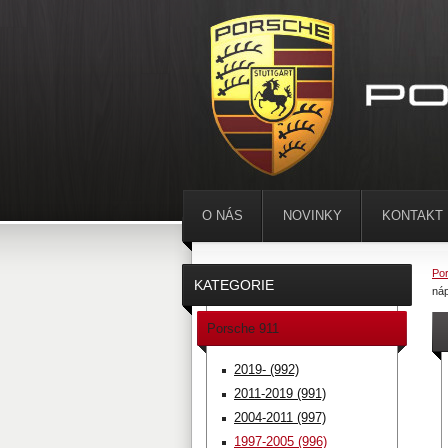
O NÁS
NOVINKY
KONTAKT
Por
KATEGORIE
ná
Porsche 911
2019- (992)
2011-2019 (991)
2004-2011 (997)
1997-2005 (996)