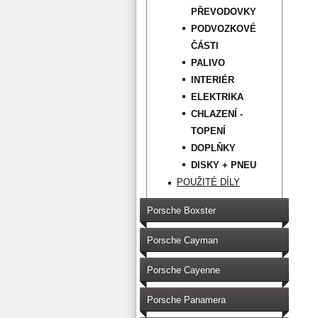
PŘEVODOVKY
PODVOZKOVÉ
ČÁSTI
PALIVO
INTERIÉR
ELEKTRIKA
CHLAZENÍ -
TOPENÍ
DOPLŇKY
DISKY + PNEU
POUŽITÉ DÍLY
Porsche Boxster
Porsche Cayman
Porsche Cayenne
Porsche Panamera