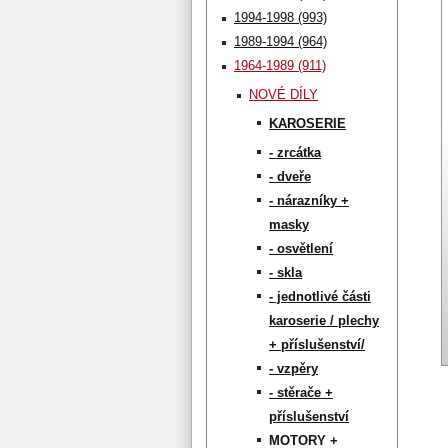
1994-1998 (993)
1989-1994 (964)
1964-1989 (911)
NOVÉ DÍLY
KAROSERIE
- zrcátka
- dveře
- nárazníky +
masky
- osvětlení
- skla
- jednotlivé části
karoserie / plechy
+ příslušenství/
- vzpěry
- stěrače +
příslušenství
MOTORY +