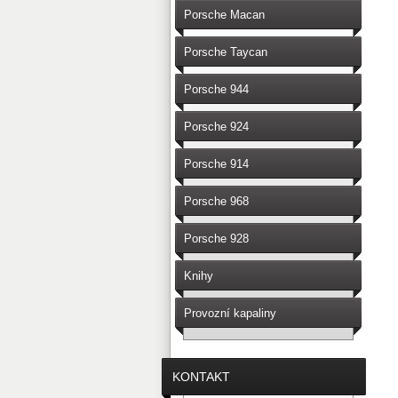
Porsche Macan
Porsche Taycan
Porsche 944
Porsche 924
Porsche 914
Porsche 968
Porsche 928
Knihy
Provozní kapaliny
KONTAKT