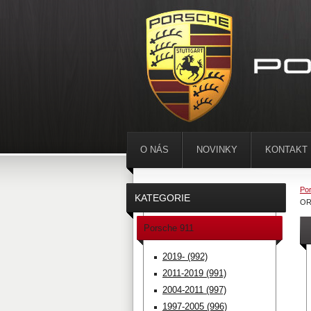
O NÁS
NOVINKY
KONTAKT
Por
KATEGORIE
OR
Porsche 911
2019- (992)
2011-2019 (991)
2004-2011 (997)
1997-2005 (996)