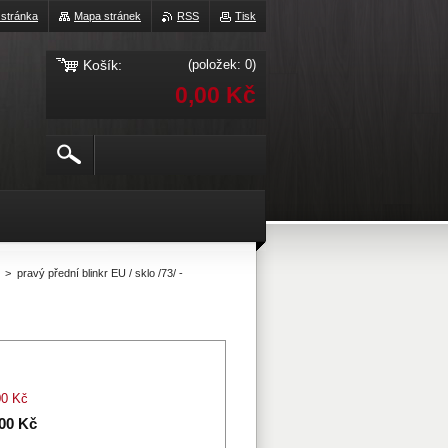
 stránka
Mapa stránek
RSS
Tisk
Košík:
(položek: 0)
0,00 Kč
>
pravý přední blinkr EU / sklo /73/ -
00 Kč
,00 Kč