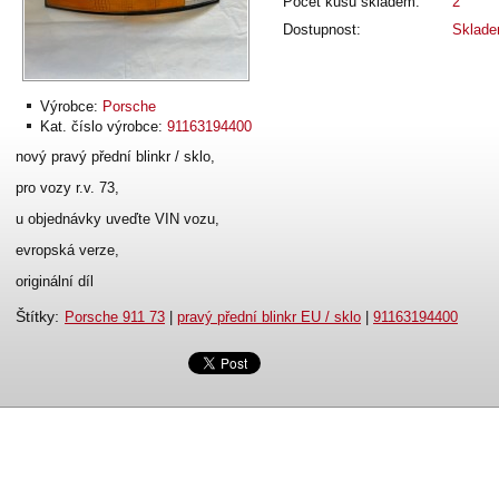
Počet kusů skladem:
2
Dostupnost:
Sklad
Výrobce:
Porsche
Kat. číslo výrobce:
91163194400
nový pravý přední blinkr / sklo,
pro vozy r.v. 73,
u objednávky uveďte VIN vozu,
evropská verze,
originální díl
Štítky
:
Porsche 911 73
|
pravý přední blinkr EU / sklo
|
91163194400