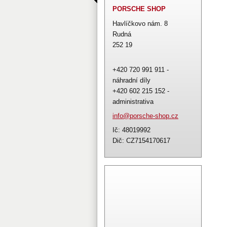
PORSCHE SHOP
Havlíčkovo nám. 8
Rudná
252 19
+420 720 991 911 -
náhradní díly
+420 602 215 152 -
administrativa
info@por
sche-sho
p.cz
Ič: 48019992
Dič: CZ7154170617