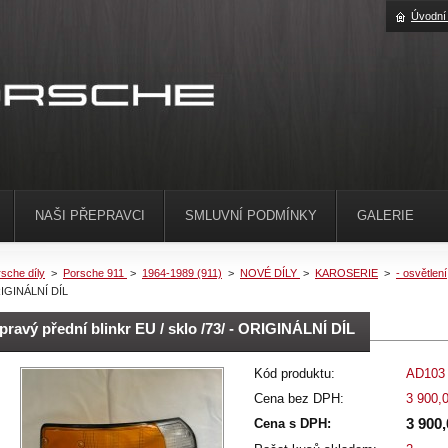
Úvodní
NAŠI PŘEPRAVCI
SMLUVNÍ PODMÍNKY
GALERIE
sche díly
>
Porsche 911
>
1964-1989 (911)
>
NOVÉ DÍLY
>
KAROSERIE
>
- osvětlení
IGINÁLNÍ DÍL
pravý přední blinkr EU / sklo /73/ - ORIGINÁLNÍ DÍL
Kód produktu:
AD103
Cena bez DPH:
3 900,
3 900
Cena s DPH: