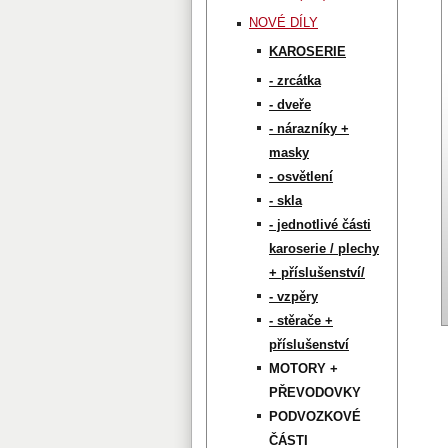
NOVÉ DÍLY
KAROSERIE
- zrcátka
- dveře
- nárazníky +
masky
- osvětlení
- skla
- jednotlivé části
karoserie / plechy
+ příslušenství/
- vzpěry
- stěrače +
příslušenství
MOTORY +
PŘEVODOVKY
PODVOZKOVÉ
ČÁSTI