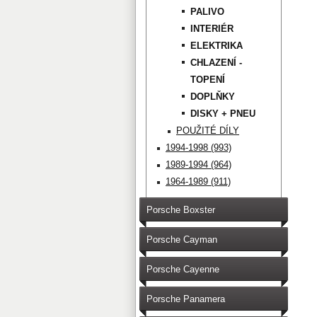
PALIVO
INTERIÉR
ELEKTRIKA
CHLAZENÍ -
TOPENÍ
DOPLŇKY
DISKY + PNEU
POUŽITÉ DÍLY
1994-1998 (993)
1989-1994 (964)
1964-1989 (911)
Porsche Boxster
Porsche Cayman
Porsche Cayenne
Porsche Panamera