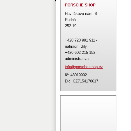
PORSCHE SHOP
Havlíčkovo nám. 8
Rudná
252 19
+420 720 991 911 -
náhradní díly
+420 602 215 152 -
administrativa
info@por
sche-sho
p.cz
Ič: 48019992
Dič: CZ7154170617