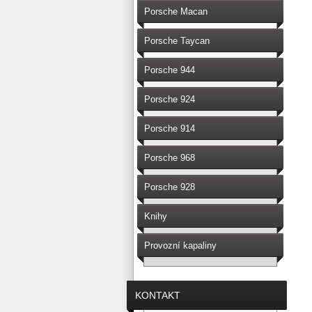
Porsche Macan
Porsche Taycan
Porsche 944
Porsche 924
Porsche 914
Porsche 968
Porsche 928
Knihy
Provozní kapaliny
KONTAKT