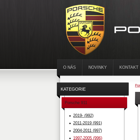
O NÁS
NOVINKY
KONTAKT
Por
KATEGORIE
Porsche 911
2019- (992)
2011-2019 (991)
2004-2011 (997)
1997-2005 (996)