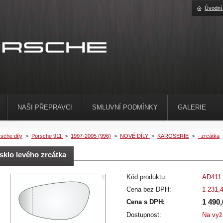
Úvodní
NAŠI PŘEPRAVCI
SMLUVNÍ PODMÍNKY
GALERIE
sche díly
>
Porsche 911
>
1997-2005 (996)
>
NOVÉ DÍLY
>
KAROSERIE
>
- zrcátka
sklo levého zrcátka
Kód produktu:
AD411
Cena bez DPH:
1 231,
1 490
Cena s DPH:
Dostupnost:
Na vyž