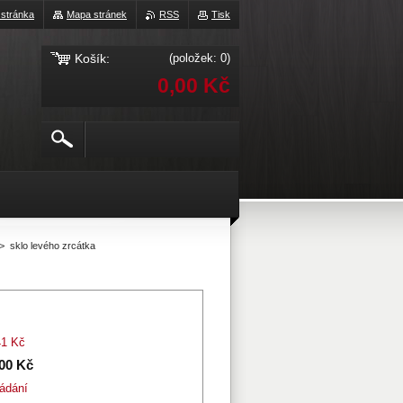
 stránka
Mapa stránek
RSS
Tisk
Košík:
(položek: 0)
0,00 Kč
>
sklo levého zrcátka
41 Kč
,00 Kč
ádání