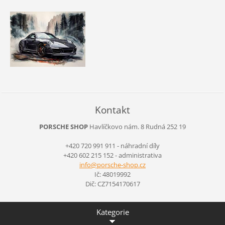
Kontakt
PORSCHE SHOP
Havlíčkovo nám. 8
Rudná
252 19
+420 720 991 911 - náhradní díly
+420 602 215 152 - administrativa
info@por
sche-sho
p.cz
Ič: 48019992
Dič: CZ7154170617
Kategorie