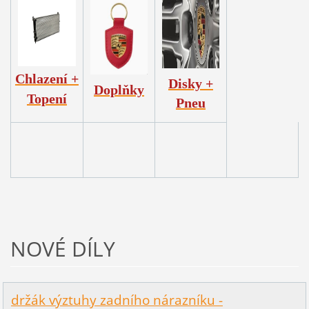
Chlazení +
Disky +
Doplňky
Topení
Pneu
NOVÉ DÍLY
držák výztuhy zadního nárazníku -