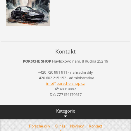
Kontakt
PORSCHE SHOP
Havlíčkovo nám. 8
Rudná
252 19
+420 720 991 911 - náhradní díly
+420 602 215 152 - administrativa
info@por
sche-sho
p.cz
Ič: 48019992
Dič: CZ7154170617
Kategorie
Porsche díly
O nás
Novinky
Kontakt