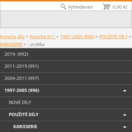
Vyhledávání
0,00 Kč
Porsche díly
>
Porsche 911
>
1997-2005 (996)
>
POUŽITÉ DÍLY
>
KAROSERIE
>
- zrcátka
2019- (992)
2011-2019 (991)
2004-2011 (997)
1997-2005 (996)
NOVÉ DÍLY
POUŽITÉ DÍLY
KAROSERIE