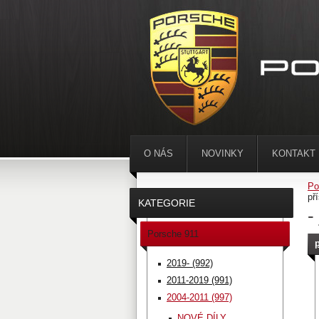
O NÁS
NOVINKY
KONTAKT
Po
př
KATEGORIE
-
Porsche 911
2019- (992)
2011-2019 (991)
2004-2011 (997)
NOVÉ DÍLY