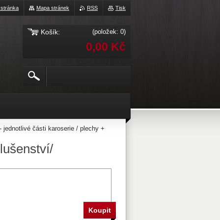
 stránka
Mapa stránek
RSS
Tisk
Košík:
(položek: 0)
0,00 Kč
- jednotlivé části karoserie / plechy +
slušenství/