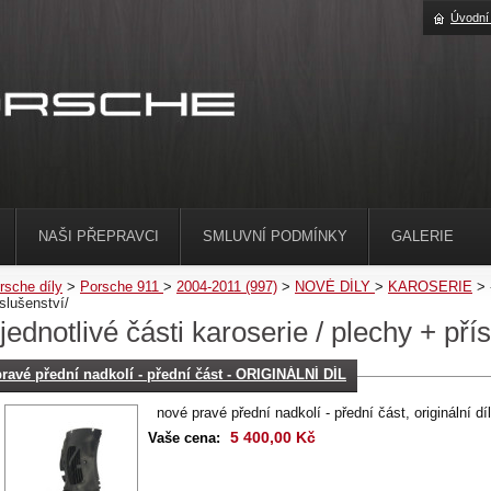
Úvodní
NAŠI PŘEPRAVCI
SMLUVNÍ PODMÍNKY
GALERIE
rsche díly
>
Porsche 911
>
2004-2011 (997)
>
NOVÉ DÍLY
>
KAROSERIE
>
íslušenství/
 jednotlivé části karoserie / plechy + pří
pravé přední nadkolí - přední část - ORIGINÁLNÍ DÍL
nové pravé přední nadkolí - přední část, originální díl
5 400,00 Kč
Vaše cena: