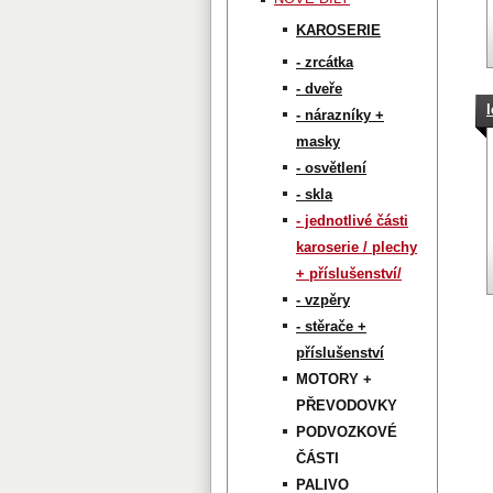
KAROSERIE
- zrcátka
- dveře
- nárazníky +
masky
- osvětlení
- skla
- jednotlivé části
karoserie / plechy
+ příslušenství/
- vzpěry
- stěrače +
příslušenství
MOTORY +
PŘEVODOVKY
PODVOZKOVÉ
ČÁSTI
PALIVO