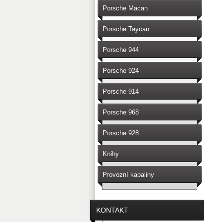
Porsche Macan
Porsche Taycan
Porsche 944
Porsche 924
Porsche 914
Porsche 968
Porsche 928
Knihy
Provozní kapaliny
KONTAKT