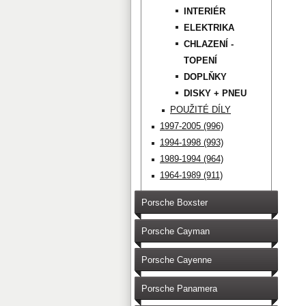
INTERIÉR
ELEKTRIKA
CHLAZENÍ -
TOPENÍ
DOPLŇKY
DISKY + PNEU
POUŽITÉ DÍLY
1997-2005 (996)
1994-1998 (993)
1989-1994 (964)
1964-1989 (911)
Porsche Boxster
Porsche Cayman
Porsche Cayenne
Porsche Panamera