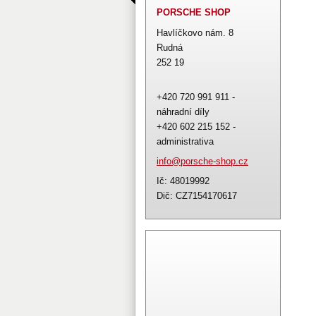
PORSCHE SHOP
Havlíčkovo nám. 8
Rudná
252 19
+420 720 991 911 -
náhradní díly
+420 602 215 152 -
administrativa
info@por
sche-sho
p.cz
Ič: 48019992
Dič: CZ7154170617