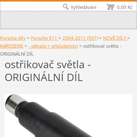
Vyhledávání
0,00 Kč
Porsche díly
>
Porsche 911
>
2004-2011 (997)
>
NOVÉ DÍLY
>
KAROSERIE
>
- stěrače + příslušenství
>
ostřikovač světla -
ORIGINÁLNÍ DÍL
ostřikovač světla -
ORIGINÁLNÍ DÍL