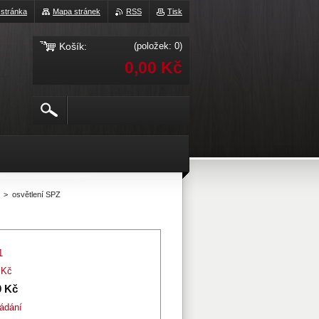
 stránka
Mapa stránek
RSS
Tisk
Košík:
(položek: 0)
0,00 Kč
>
osvětlení SPZ
1
 Kč
0 Kč
ádání