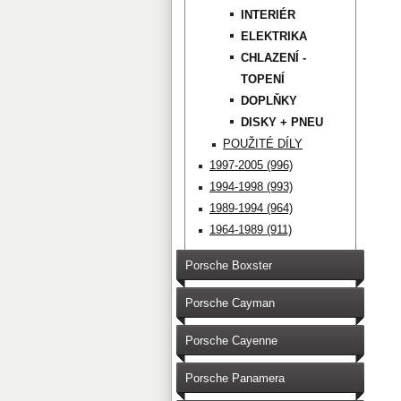
INTERIÉR
ELEKTRIKA
CHLAZENÍ -
TOPENÍ
DOPLŇKY
DISKY + PNEU
POUŽITÉ DÍLY
1997-2005 (996)
1994-1998 (993)
1989-1994 (964)
1964-1989 (911)
Porsche Boxster
Porsche Cayman
Porsche Cayenne
Porsche Panamera