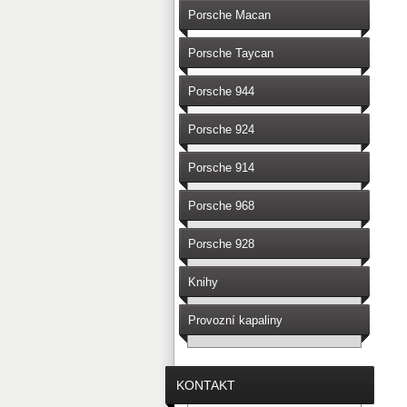
Porsche Macan
Porsche Taycan
Porsche 944
Porsche 924
Porsche 914
Porsche 968
Porsche 928
Knihy
Provozní kapaliny
KONTAKT