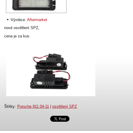
Výrobce:
Aftermarket
nové osvětlení SPZ,
cena je za kus
Štítky
:
Porsche 911 04-11
|
osvětlení SPZ