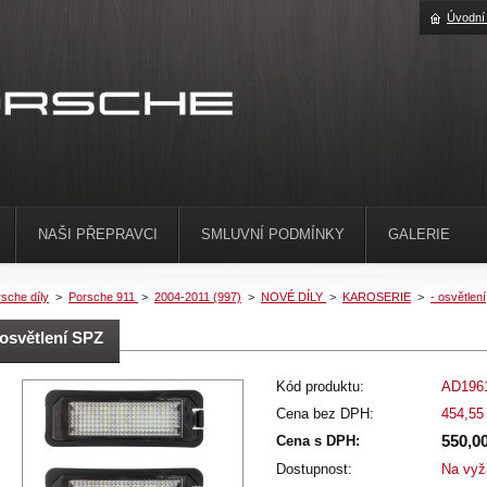
Úvodní
NAŠI PŘEPRAVCI
SMLUVNÍ PODMÍNKY
GALERIE
sche díly
>
Porsche 911
>
2004-2011 (997)
>
NOVÉ DÍLY
>
KAROSERIE
>
- osvětlení
osvětlení SPZ
Kód produktu:
AD196
Cena bez DPH:
454,55
550,0
Cena s DPH:
Dostupnost:
Na vyž