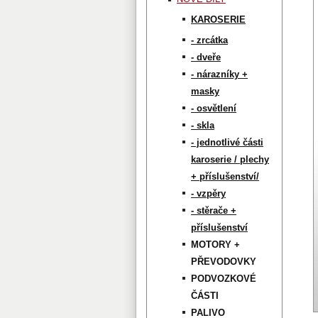
KAROSERIE
- zrcátka
- dveře
- nárazníky +
masky
- osvětlení
- skla
- jednotlivé části
karoserie / plechy
+ příslušenství/
- vzpěry
- stěrače +
příslušenství
MOTORY +
PŘEVODOVKY
PODVOZKOVÉ
ČÁSTI
PALIVO