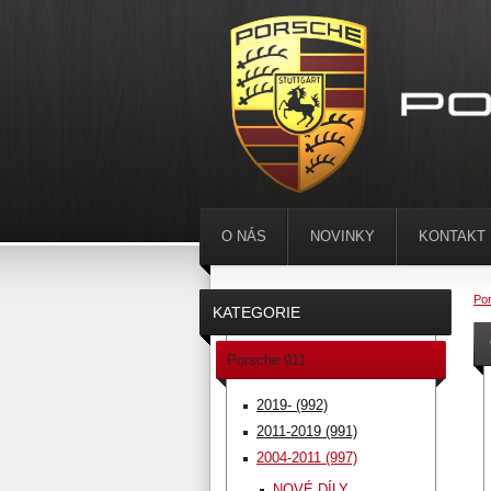
O NÁS
NOVINKY
KONTAKT
Por
KATEGORIE
Porsche 911
2019- (992)
2011-2019 (991)
2004-2011 (997)
NOVÉ DÍLY