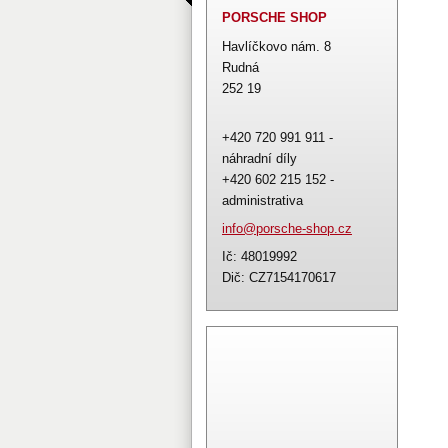
PORSCHE SHOP
Havlíčkovo nám. 8
Rudná
252 19
+420 720 991 911 -
náhradní díly
+420 602 215 152 -
administrativa
info@por
sche-sho
p.cz
Ič: 48019992
Dič: CZ7154170617