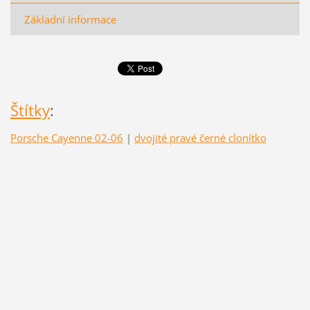
Základní informace
Štítky
:
Porsche Cayenne 02-06
|
dvojité pravé černé clonítko