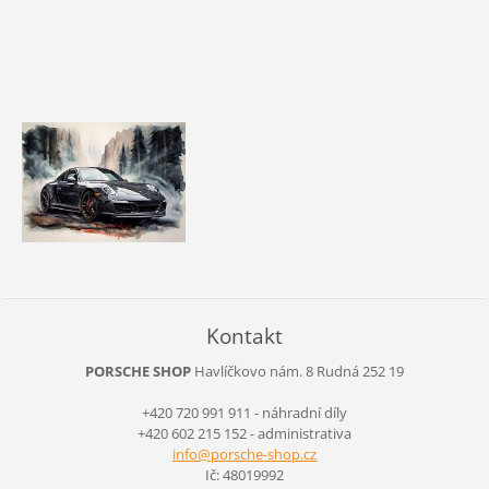
Kontakt
PORSCHE SHOP
Havlíčkovo nám. 8
Rudná
252 19
+420 720 991 911 - náhradní díly
+420 602 215 152 - administrativa
info@por
sche-sho
p.cz
Ič: 48019992