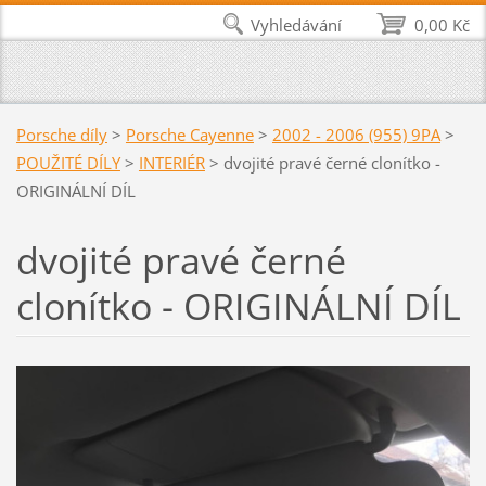
Vyhledávání
0,00 Kč
Porsche díly
>
Porsche Cayenne
>
2002 - 2006 (955) 9PA
>
POUŽITÉ DÍLY
>
INTERIÉR
>
dvojité pravé černé clonítko -
ORIGINÁLNÍ DÍL
dvojité pravé černé
clonítko - ORIGINÁLNÍ DÍL