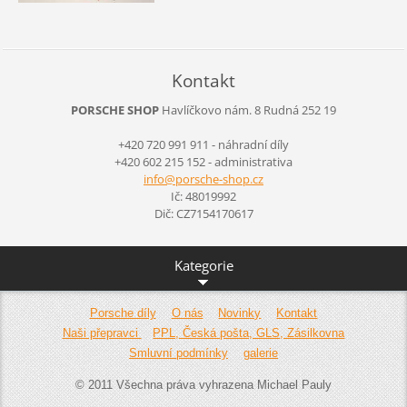
Kontakt
PORSCHE SHOP
Havlíčkovo nám. 8
Rudná
252 19
+420 720 991 911 - náhradní díly
+420 602 215 152 - administrativa
info@por
sche-sho
p.cz
Ič: 48019992
Dič: CZ7154170617
Kategorie
Porsche díly
O nás
Novinky
Kontakt
Naši přepravci
PPL, Česká pošta, GLS, Zásilkovna
Smluvní podmínky
galerie
© 2011 Všechna práva vyhrazena Michael Pauly