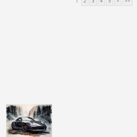
1
2
3
4
5
>
>>