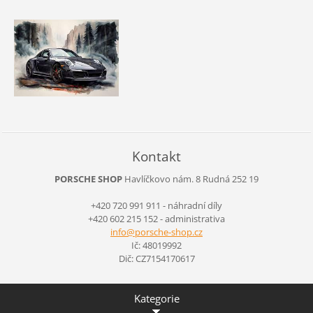
Kontakt
PORSCHE SHOP
Havlíčkovo nám. 8
Rudná
252 19
+420 720 991 911 - náhradní díly
+420 602 215 152 - administrativa
info@por
sche-sho
p.cz
Ič: 48019992
Dič: CZ7154170617
Kategorie