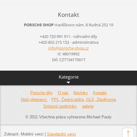
Kontakt
PORSCHE SHOP
Havlíčkovo nám. 8
Rudná
252 19
+420 720 991 911 - náhradní díly
+420 602 215 152 - administrativa
info@por
sche-sho
p.cz
Ič: 48019992
Dič: CZ7154170617
Kategorie
Porsche díly
O nás
Novinky
Kontakt
Naši přepravci
PPL, Česká pošta, GLS, Zásilkovna
Smluvní podmínky
galerie
© 2011 Všechna práva vyhrazena Michael Pauly
Zobrazit:
Mobilní verzi
|
Standardní verzi