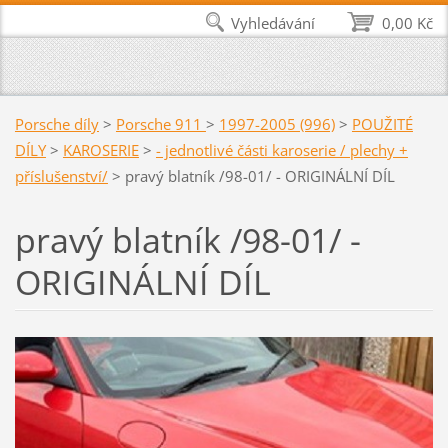
Vyhledávání
0,00 Kč
Porsche díly
>
Porsche 911
>
1997-2005 (996)
>
POUŽITÉ
DÍLY
>
KAROSERIE
>
- jednotlivé části karoserie / plechy +
příslušenství/
>
pravý blatník /98-01/ - ORIGINÁLNÍ DÍL
pravý blatník /98-01/ -
ORIGINÁLNÍ DÍL