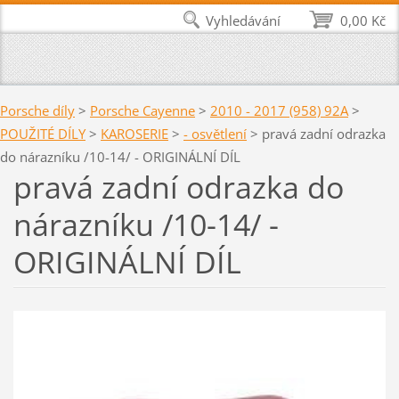
Vyhledávání
0,00 Kč
Porsche díly
>
Porsche Cayenne
>
2010 - 2017 (958) 92A
>
POUŽITÉ DÍLY
>
KAROSERIE
>
- osvětlení
>
pravá zadní odrazka
do nárazníku /10-14/ - ORIGINÁLNÍ DÍL
pravá zadní odrazka do
nárazníku /10-14/ -
ORIGINÁLNÍ DÍL