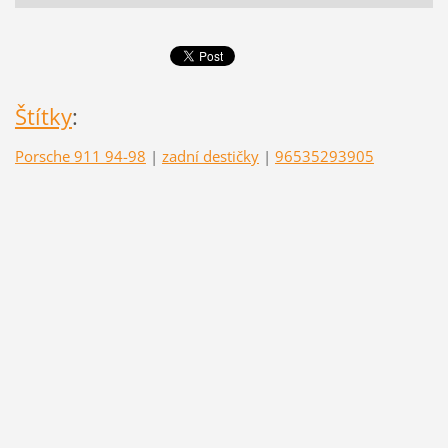
Štítky
:
Porsche 911 94-98
|
zadní destičky
|
96535293905