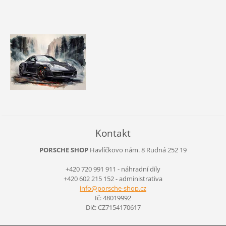
Kontakt
PORSCHE SHOP
Havlíčkovo nám. 8
Rudná
252 19
+420 720 991 911 - náhradní díly
+420 602 215 152 - administrativa
info@por
sche-sho
p.cz
Ič: 48019992
Dič: CZ7154170617