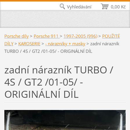
Vyhledávání
0,00 Kč
Porsche díly
>
Porsche 911
>
1997-2005 (996)
>
POUŽITÉ
DÍLY
>
KAROSERIE
>
- nárazníky + masky
>
zadní nárazník
TURBO / 4S / GT2 /01-05/ - ORIGINÁLNÍ DÍL
zadní nárazník TURBO /
4S / GT2 /01-05/ -
ORIGINÁLNÍ DÍL