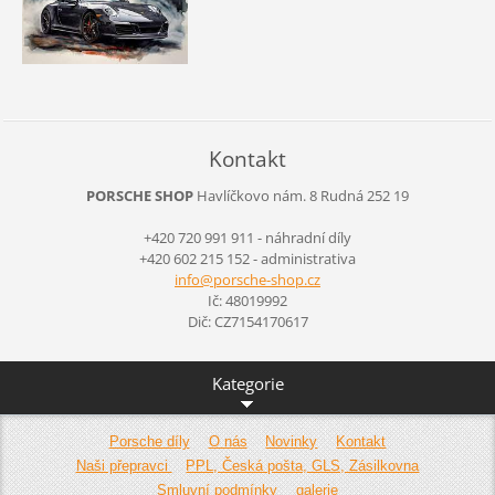
Kontakt
PORSCHE SHOP
Havlíčkovo nám. 8
Rudná
252 19
+420 720 991 911 - náhradní díly
+420 602 215 152 - administrativa
info@por
sche-sho
p.cz
Ič: 48019992
Dič: CZ7154170617
Kategorie
Porsche díly
O nás
Novinky
Kontakt
Naši přepravci
PPL, Česká pošta, GLS, Zásilkovna
Smluvní podmínky
galerie