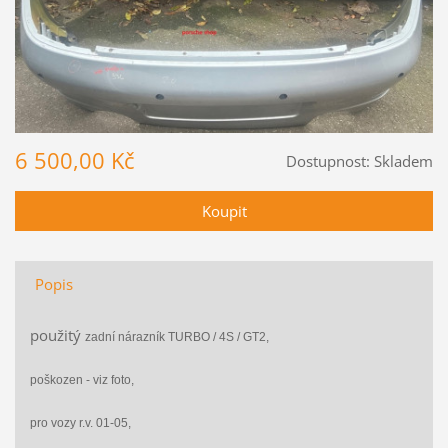
6 500,00 Kč
Dostupnost:
Skladem
Popis
použitý
zadní nárazník TURBO / 4S / GT2,
poškozen - viz foto,
pro vozy r.v. 01-05,