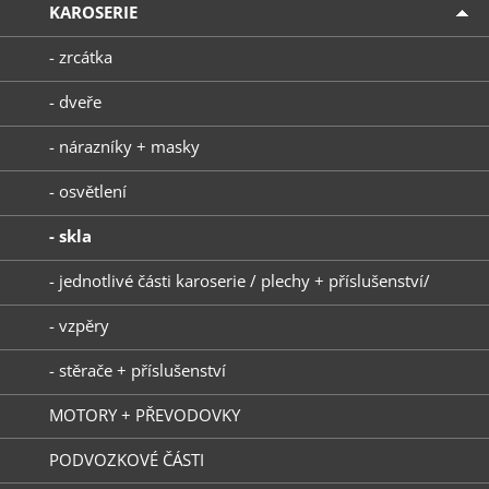
KAROSERIE
- zrcátka
- dveře
- nárazníky + masky
- osvětlení
- skla
- jednotlivé části karoserie / plechy + příslušenství/
- vzpěry
- stěrače + příslušenství
MOTORY + PŘEVODOVKY
PODVOZKOVÉ ČÁSTI