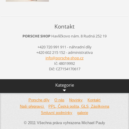
Kontakt
PORSCHE SHOP
Havlíčkovo nám. 8
Rudná
252 19
+420 720 991 911 - náhradní díly
+420 602 215 152 - administrativa
info@por
sche-sho
p.cz
Ič: 48019992
Dič: CZ7154170617
Kategorie
Porsche díly
O nás
Novinky
Kontakt
Naši přepravci
PPL, Česká pošta, GLS, Zásilkovna
Smluvní podmínky
galerie
© 2011 Všechna práva vyhrazena Michael Pauly