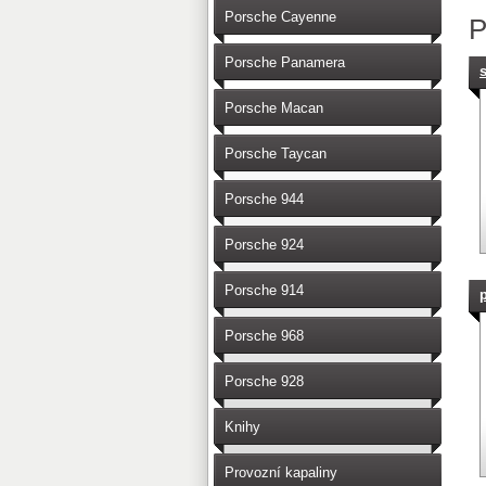
Porsche Cayenne
P
Porsche Panamera
Porsche Macan
Porsche Taycan
Porsche 944
Porsche 924
Porsche 914
Porsche 968
Porsche 928
Knihy
Provozní kapaliny