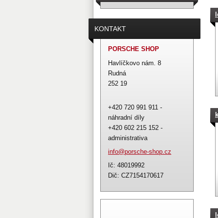
KONTAKT
PORSCHE SHOP
Havlíčkovo nám. 8
Rudná
252 19
+420 720 991 911 -
náhradní díly
+420 602 215 152 -
administrativa
info@por
sche-sho
p.cz
Ič: 48019992
Dič: CZ7154170617