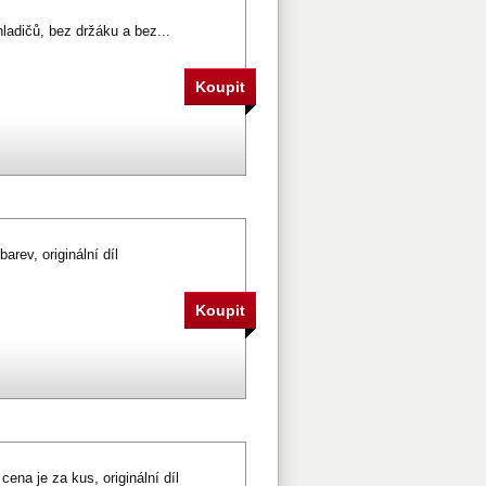
hladičů, bez držáku a bez...
arev, originální díl
cena je za kus, originální díl