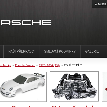
Úvodní
NAŠI PŘEPRAVCI
SMLUVNÍ PODMÍNKY
GALERIE
sche díly
>
Porsche Boxster
>
1997 - 2004 (986)
>
POUŽITÉ DÍLY