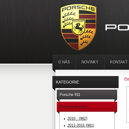
O NÁS
NOVINKY
KONTAKT
Por
KATEGORIE
Porsche 911
Porsche Boxster
2016 - (982)
2012-2016 (981)