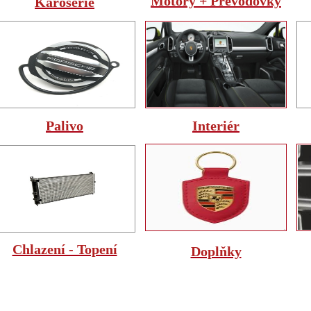
Motory + Převodovky
Karoserie
Palivo
Interiér
Chlazení - Topení
Doplňky