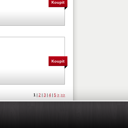
1
|
2
|
3
|
4
|
5
>
>>