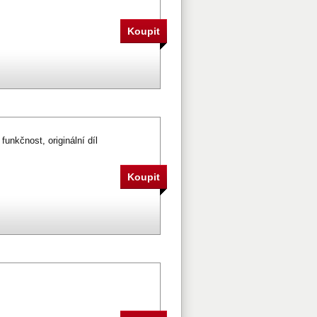
unkčnost, originální díl
íl