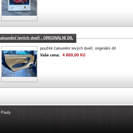
čalounění levých dveří - ORIGINÁLNÍ DÍL
použité čalounění levých dveří, originální díl
4 800,00 Kč
Vaše cena:
 Pauly