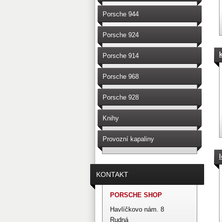
Porsche 944
Porsche 924
Porsche 914
Porsche 968
Porsche 928
Knihy
Provozní kapaliny
KONTAKT
PORSCHE SHOP
Havlíčkovo nám. 8
Rudná