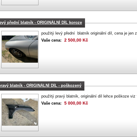
levý přední blatník - ORIGINÁLNÍ DÍL koroze
použitý levý přední blatník originální díl, cena je jen 
2 500,00 Kč
Vaše cena:
pravý blatník - ORIGINÁLNÍ DÍL - poškozený
použitý pravý blatník, originální díl lehce poškoze viz 
5 000,00 Kč
Vaše cena: