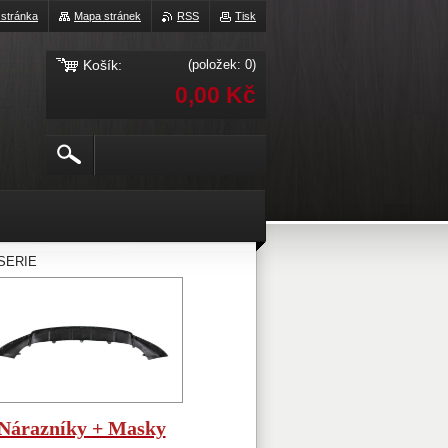
 stránka
Mapa stránek
RSS
Tisk
Košík:
(položek: 0)
0,00 Kč
SERIE
Nárazníky + Masky