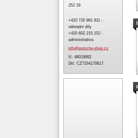
252 19
+420 720 991 911 -
náhradní díly
+420 602 215 152 -
administrativa
info@por
sche-sho
p.cz
Ič: 48019992
Dič: CZ7154170617