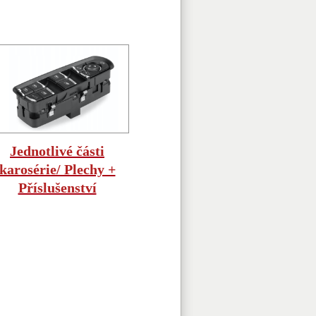
Jednotlivé části
karosérie/ Plechy +
Příslušenství