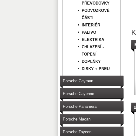
PŘEVODOVKY
PODVOZKOVÉ
ČÁSTI
INTERIÉR
PALIVO
ELEKTRIKA
CHLAZENÍ -
TOPENÍ
DOPLŇKY
DISKY + PNEU
Porsche Cayman
Porsche Cayenne
Porsche Panamera
Porsche Macan
Porsche Taycan