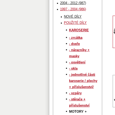
2004 - 2012 (987)
1997 - 2004 (986)
NOVÉ DÍLY
POUŽITÉ DÍLY
KAROSERIE
- zrcátka
- dveře
- nárazníky +
masky
- osvětlení
- skla
- jednotlivé části
karoserie / plechy
+ příslušenství/
- vzpěry
- stěrače +
příslušenství
MOTORY +