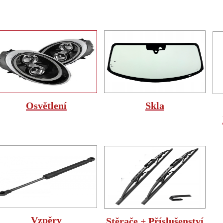
Osvětlení
Skla
Vzpěry
Stěrače + Příslušenství