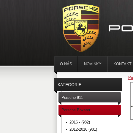
O NÁS
NOVINKY
KONTAKT
Po
KATEGORIE
Porsche 911
Porsche Boxster
2016 - (982)
2012-2016 (981)