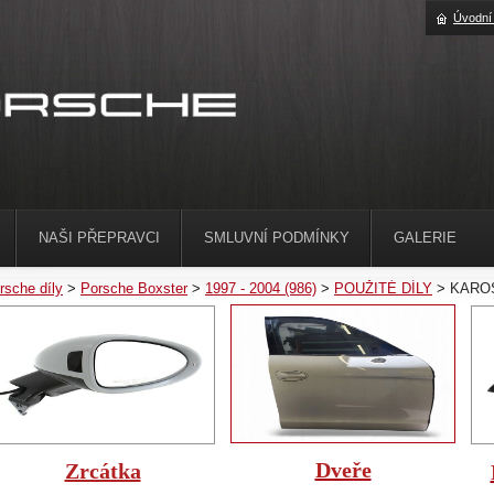
Úvodní
NAŠI PŘEPRAVCI
SMLUVNÍ PODMÍNKY
GALERIE
rsche díly
>
Porsche Boxster
>
1997 - 2004 (986)
>
POUŽITÉ DÍLY
>
KARO
Dveře
Zrcátka