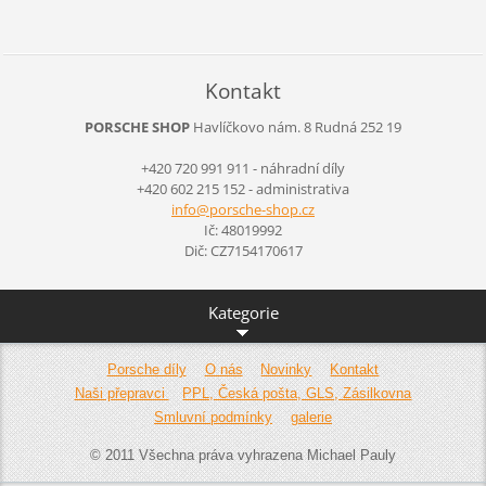
Kontakt
PORSCHE SHOP
Havlíčkovo nám. 8
Rudná
252 19
+420 720 991 911 - náhradní díly
+420 602 215 152 - administrativa
info@por
sche-sho
p.cz
Ič: 48019992
Dič: CZ7154170617
Kategorie
Porsche díly
O nás
Novinky
Kontakt
Naši přepravci
PPL, Česká pošta, GLS, Zásilkovna
Smluvní podmínky
galerie
© 2011 Všechna práva vyhrazena Michael Pauly