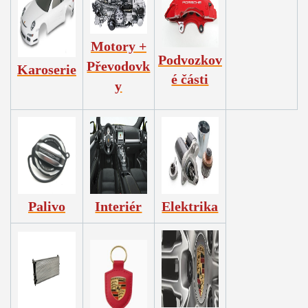
Motory +
Podvozkov
Převodovk
Karoserie
é části
y
Palivo
Interiér
Elektrika