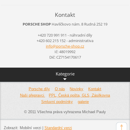
Kontakt
PORSCHE SHOP
Havlíčkovo nám. 8
Rudná
252 19
+420 720 991 911 - náhradní díly
+420 602 215 152 - administrativa
info@por
sche-sho
p.cz
Ič: 48019992
Dič: CZ7154170617
Kategorie
Porsche díly
O nás
Novinky
Kontakt
Naši přepravci
PPL, Česká pošta, GLS, Zásilkovna
Smluvní podmínky
galerie
© 2011 Všechna práva vyhrazena Michael Pauly
Zobrazit:
Mobilní verzi
|
Standardní verzi