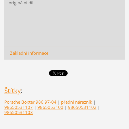
originální díl
Základní informace
Štítky
:
Porsche Boxter 986 97-04
|
přední nárazník
|
98650531107
|
9865053100
|
98650531102
|
98650531103