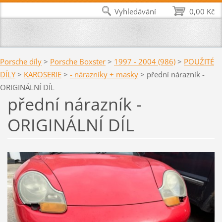
Vyhledávání
0,00 Kč
Porsche díly
>
Porsche Boxster
>
1997 - 2004 (986)
>
POUŽITÉ
DÍLY
>
KAROSERIE
>
- nárazníky + masky
>
přední nárazník -
ORIGINÁLNÍ DÍL
přední nárazník -
ORIGINÁLNÍ DÍL