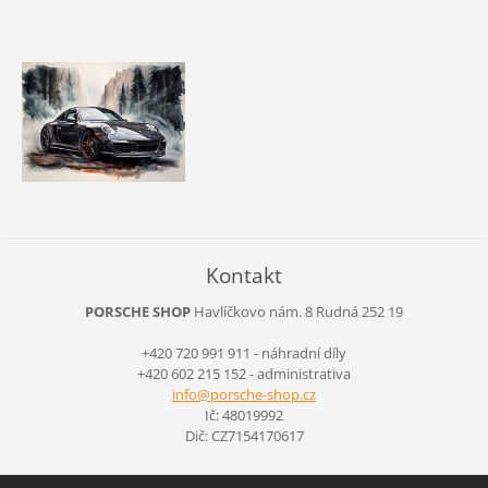
Kontakt
PORSCHE SHOP
Havlíčkovo nám. 8
Rudná
252 19
+420 720 991 911 - náhradní díly
+420 602 215 152 - administrativa
info@por
sche-sho
p.cz
Ič: 48019992
Dič: CZ7154170617