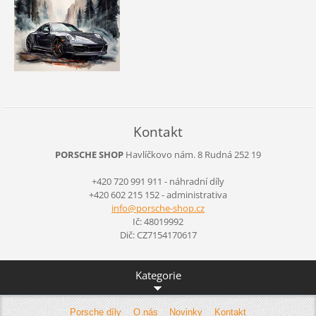
Kontakt
PORSCHE SHOP
Havlíčkovo nám. 8
Rudná
252 19
+420 720 991 911 - náhradní díly
+420 602 215 152 - administrativa
info@por
sche-sho
p.cz
Ič: 48019992
Dič: CZ7154170617
Kategorie
Porsche díly
O nás
Novinky
Kontakt