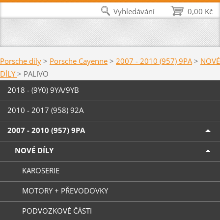
Vyhledávání
0,00 Kč
Porsche díly
>
Porsche Cayenne
>
2007 - 2010 (957) 9PA
>
NOVÉ
DÍLY
>
PALIVO
2018 - (9Y0) 9YA/9YB
2010 - 2017 (958) 92A
2007 - 2010 (957) 9PA
NOVÉ DÍLY
KAROSERIE
MOTORY + PŘEVODOVKY
PODVOZKOVÉ ČÁSTI