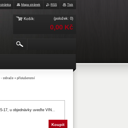
 stránka
Mapa stránek
RSS
Tisk
Košík:
(položek: 0)
0,00 Kč
- stěrače + příslušenství
15-17, u objednávky uveďte VIN...