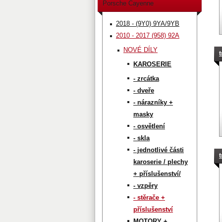
Porsche Cayenne
2018 - (9Y0) 9YA/9YB
2010 - 2017 (958) 92A
NOVÉ DÍLY
KAROSERIE
- zrcátka
- dveře
- nárazníky +
masky
- osvětlení
- skla
- jednotlivé části
karoserie / plechy
+ příslušenství/
- vzpěry
- stěrače +
příslušenství
MOTORY +