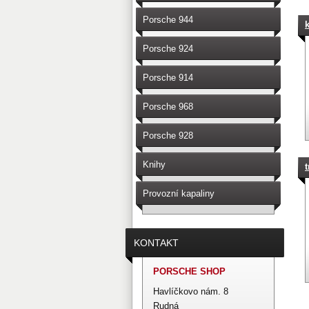
Porsche 944
Porsche 924
Porsche 914
Porsche 968
Porsche 928
Knihy
t
Provozní kapaliny
KONTAKT
PORSCHE SHOP
Havlíčkovo nám. 8
Rudná