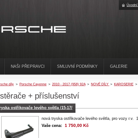
Úvodní
NAŠI PŘEPRAVCI
SMLUVNÍ PODMÍNKY
GALERIE
sche díly
>
Porsche Cayenne
>
2010 - 2017 (958) 92A
>
NOVÉ DÍLY
>
KAROSERIE
>
 stěrače + příslušenství
tryska ostřikovače levého světla /15-17/
nová tryska ostřikovače levého světla, pro vozy r.v. 
1 750,00 Kč
Vaše cena: