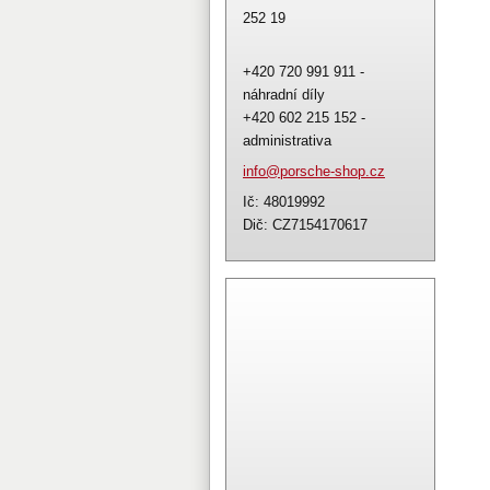
252 19
+420 720 991 911 -
náhradní díly
+420 602 215 152 -
administrativa
info@por
sche-sho
p.cz
Ič: 48019992
Dič: CZ7154170617