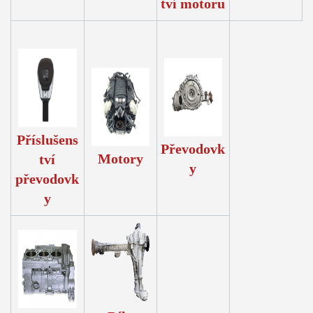
tví motoru
Příslušens
Převodovk
Motory
tví
y
převodovk
y