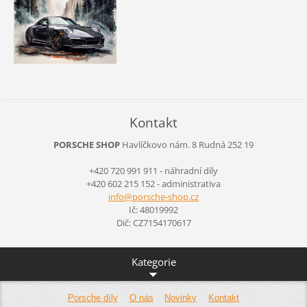
Kontakt
PORSCHE SHOP
Havlíčkovo nám. 8
Rudná
252 19
+420 720 991 911 - náhradní díly
+420 602 215 152 - administrativa
info@por
sche-sho
p.cz
Ič: 48019992
Dič: CZ7154170617
Kategorie
Porsche díly
O nás
Novinky
Kontakt