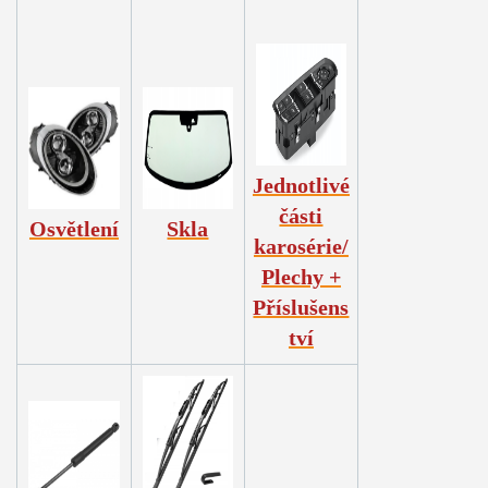
Jednotlivé
části
Osvětlení
Skla
karosérie/
Plechy +
Příslušens
tví