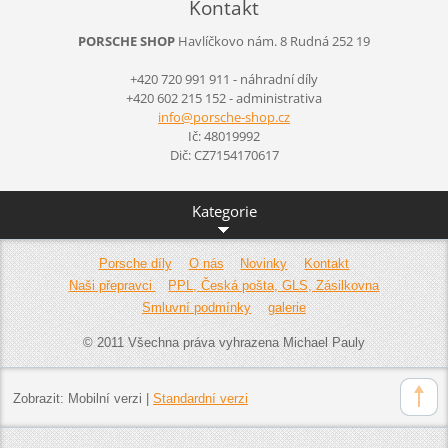
Kontakt
PORSCHE SHOP
Havlíčkovo nám. 8
Rudná
252 19
+420 720 991 911 - náhradní díly
+420 602 215 152 - administrativa
info@por
sche-sho
p.cz
Ič: 48019992
Dič: CZ7154170617
Kategorie
Porsche díly
O nás
Novinky
Kontakt
Naši přepravci
PPL, Česká pošta, GLS, Zásilkovna
Smluvní podmínky
galerie
© 2011 Všechna práva vyhrazena Michael Pauly
Zobrazit:
Mobilní verzi
|
Standardní verzi