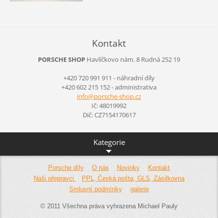
Kontakt
PORSCHE SHOP
Havlíčkovo nám. 8
Rudná
252 19
+420 720 991 911 - náhradní díly
+420 602 215 152 - administrativa
info@por
sche-sho
p.cz
Ič: 48019992
Dič: CZ7154170617
Kategorie
Porsche díly
O nás
Novinky
Kontakt
Naši přepravci
PPL, Česká pošta, GLS, Zásilkovna
Smluvní podmínky
galerie
© 2011 Všechna práva vyhrazena Michael Pauly