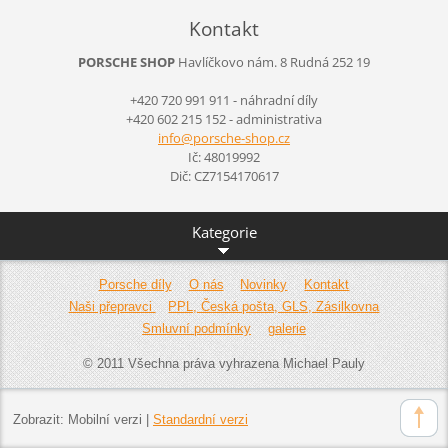
Kontakt
PORSCHE SHOP
Havlíčkovo nám. 8
Rudná
252 19
+420 720 991 911 - náhradní díly
+420 602 215 152 - administrativa
info@por
sche-sho
p.cz
Ič: 48019992
Dič: CZ7154170617
Kategorie
Porsche díly
O nás
Novinky
Kontakt
Naši přepravci
PPL, Česká pošta, GLS, Zásilkovna
Smluvní podmínky
galerie
© 2011 Všechna práva vyhrazena Michael Pauly
Zobrazit:
Mobilní verzi
|
Standardní verzi