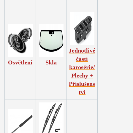
Jednotlivé
části
Osvětlení
Skla
karosérie/
Plechy +
Příslušens
tví