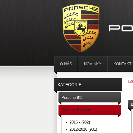
O NÁS
NOVINKY
KONTAKT
Por
KATEGORIE
-
Porsche 911
Porsche Boxster
2016 - (982)
2012-2016 (981)