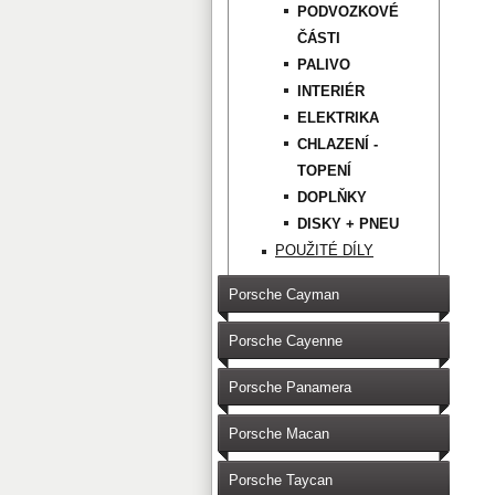
PODVOZKOVÉ
ČÁSTI
PALIVO
INTERIÉR
ELEKTRIKA
CHLAZENÍ -
TOPENÍ
DOPLŇKY
DISKY + PNEU
POUŽITÉ DÍLY
Porsche Cayman
Porsche Cayenne
Porsche Panamera
Porsche Macan
Porsche Taycan