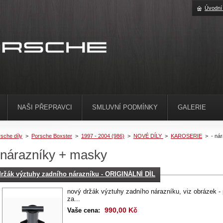
Úvodní
NAŠI PŘEPRAVCI
SMLUVNÍ PODMÍNKY
GALERIE
sche díly
>
Porsche Boxster
>
1997 - 2004 (986)
>
NOVÉ DÍLY
>
KAROSERIE
>
- ná
 nárazníky + masky
držák výztuhy zadního nárazníku - ORIGINÁLNÍ DÍL
nový držák výztuhy zadního nárazníku, viz obrázek - p
za...
990,00 Kč
Vaše cena: