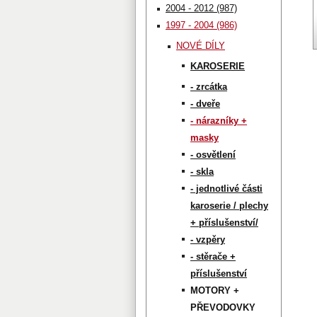
2004 - 2012 (987)
1997 - 2004 (986)
NOVÉ DÍLY
KAROSERIE
- zrcátka
- dveře
- nárazníky +
masky
- osvětlení
- skla
- jednotlivé části
karoserie / plechy
+ příslušenství/
- vzpěry
- stěrače +
příslušenství
MOTORY +
PŘEVODOVKY