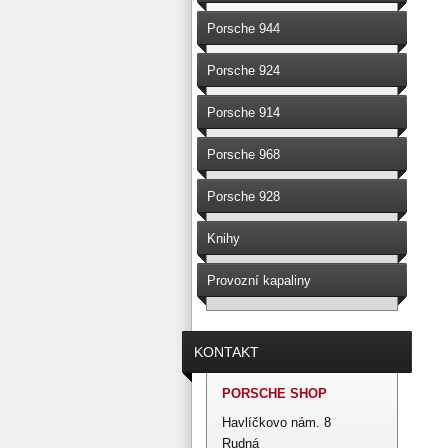
Porsche 944
Porsche 924
Porsche 914
Porsche 968
Porsche 928
Knihy
Provozní kapaliny
KONTAKT
PORSCHE SHOP
Havlíčkovo nám. 8
Rudná