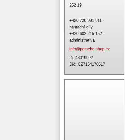
252 19
+420 720 991 911 -
náhradní díly
+420 602 215 152 -
administrativa
info@por
sche-sho
p.cz
Ič: 48019992
Dič: CZ7154170617