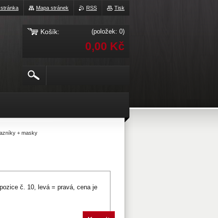
 stránka
Mapa stránek
RSS
Tisk
Košík:
(položek: 0)
0,00 Kč
razníky + masky
ozice č. 10, levá = pravá, cena je