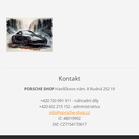
Kontakt
PORSCHE SHOP
Havlíčkovo nám. 8
Rudná
252 19
+420 720 991 911 - náhradní díly
+420 602 215 152 - administrativa
info@por
sche-sho
p.cz
Ič: 48019992
Dič: CZ7154170617